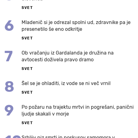
SVET
6
Mladenič si je odrezal spolni ud, zdravnike pa je
presenetilo še eno odkritje
SVET
7
Ob vračanju iz Gardalanda je družina na
avtocesti doživela pravo dramo
SVET
8
Šel se je ohladiti, iz vode se ni več vrnil
SVET
9
Po požaru na trajektu mrtvi in pogrešani, panični
ljudje skakali v morje
SVET
Srhljiv niz smrti in poskusov samomora v