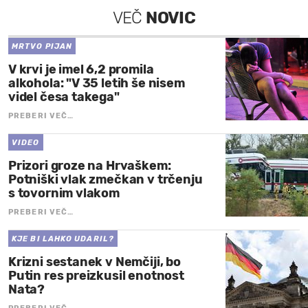
VEČ
NOVIC
MRTVO PIJAN
V krvi je imel 6,2 promila
alkohola: "V 35 letih še nisem
videl česa takega"
PREBERI VEČ…
VIDEO
Prizori groze na Hrvaškem:
Potniški vlak zmečkan v trčenju
s tovornim vlakom
PREBERI VEČ…
KJE BI LAHKO UDARIL?
Krizni sestanek v Nemčiji, bo
Putin res preizkusil enotnost
Nata?