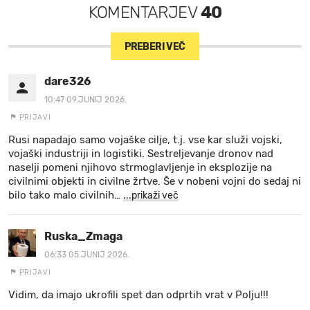
KOMENTARJEV
40
PREBERI VEČ
dare326
10:47 09.JUNIJ 2026.
PRIJAVI
Rusi napadajo samo vojaške cilje, t.j. vse kar služi vojski,
vojaški industriji in logistiki. Sestreljevanje dronov nad
naselji pomeni njihovo strmoglavljenje in eksplozije na
civilnimi objekti in civilne žrtve. Še v nobeni vojni do sedaj ni
bilo tako malo civilnih
…
...prikaži več
Ruska_Zmaga
06:33 05.JUNIJ 2026.
PRIJAVI
Vidim, da imajo ukrofili spet dan odprtih vrat v Polju!!!