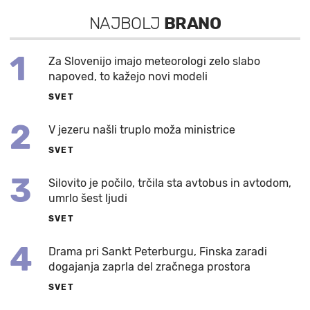
NAJBOLJ
BRANO
1
Za Slovenijo imajo meteorologi zelo slabo
napoved, to kažejo novi modeli
SVET
2
V jezeru našli truplo moža ministrice
SVET
3
Silovito je počilo, trčila sta avtobus in avtodom,
umrlo šest ljudi
SVET
4
Drama pri Sankt Peterburgu, Finska zaradi
dogajanja zaprla del zračnega prostora
SVET