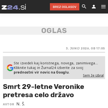
BREZ OGLASOV
GRADIMO &
OLIMPI
EKO 
INTE
T
SLOV
KOMENTARJ
FILM & G
NEPRE
AVTO 
NO
FI
SV
ČRNA 
KOMB
VARČ
AKT
KO
BI
ŠP
FESTIVAL ZA L
LEPOT
MOTO
NA 
NA
O
3. JUNIJ 2026, OB 17:05
MAG
ODNOSI IN
ŽIVLJEN
IZ DR
KOLE
E-
ZDR
POGLEJ
Ste izvedeli kaj koristnega, novega, zanimivega…
Kliknite tukaj in Žurnal24 izberite za svoj
HOROSKOP IN
PRAVNI
ŠOFER
ZIMSK
PRE
AV
.
prednostni vir novic na Googlu
Sem že izbral
JOO
IN
POPO
POGLEJ
POGLEJ
POGLEJ
Smrt 29-letne Veronike
SEM 
POD S
POGLEJ
pretresa celo državo
TRAJN
POGLEJ
N. Š.
AVTOR
ŽURNAL P