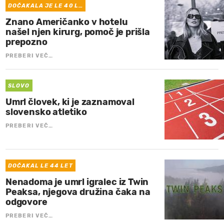
DOČAKALA JE LE 40 L…
Znano Američanko v hotelu
našel njen kirurg, pomoč je prišla
prepozno
PREBERI VEČ…
SLOVO
Umrl človek, ki je zaznamoval
slovensko atletiko
PREBERI VEČ…
DOČAKAL LE 44 LET
Nenadoma je umrl igralec iz Twin
Peaksa, njegova družina čaka na
odgovore
PREBERI VEČ…