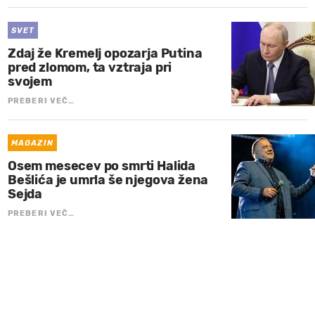
SVET
Zdaj že Kremelj opozarja Putina
pred zlomom, ta vztraja pri
svojem
PREBERI VEČ…
MAGAZIN
Osem mesecev po smrti Halida
Bešlića je umrla še njegova žena
Sejda
PREBERI VEČ…