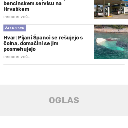
bencinskem servisu na
Hrvaškem
PREBERI VEČ…
ŽALOSTNO
Hvar: Pijani Španci se rešujejo s
čolna, domačini se jim
posmehujejo
PREBERI VEČ…