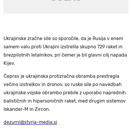
Ukrajinske zračne sile so sporočile, da je Rusija v enem
samem valu proti Ukrajini izstrelila skupno 729 raket in
brezpilotnih letalnikov, pri čemer je bil glavni cilj napada
Kijev.
Čeprav je ukrajinska protizračna obramba prestregla
večino izstrelkov in dronov, so ruske sile po navedbah
ukrajinske vojske obrambo prebile z uporabo naprednih
balističnih in hipersoničnih raket, med drugim sistemov
Iskander-M in Zircon.
dezurni@styria-media.si