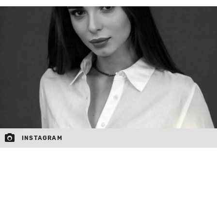
MOJ SANJ
INSTAGRAM