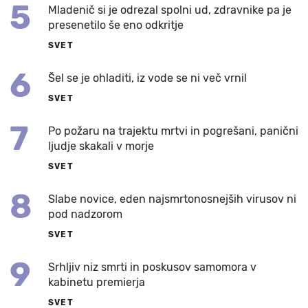
5
Mladenič si je odrezal spolni ud, zdravnike pa je
presenetilo še eno odkritje
SVET
6
Šel se je ohladiti, iz vode se ni več vrnil
SVET
7
Po požaru na trajektu mrtvi in pogrešani, panični
ljudje skakali v morje
SVET
8
Slabe novice, eden najsmrtonosnejših virusov ni
pod nadzorom
SVET
9
Srhljiv niz smrti in poskusov samomora v
kabinetu premierja
SVET