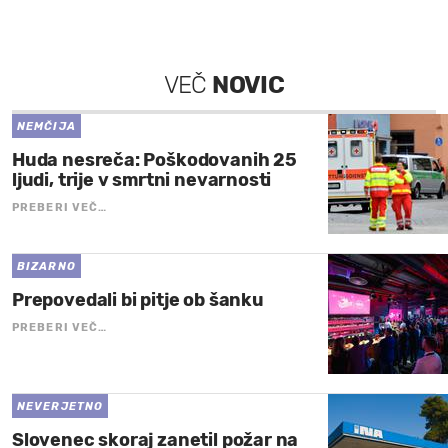
VEČ
NOVIC
NEMČIJA
Huda nesreča: Poškodovanih 25
ljudi, trije v smrtni nevarnosti
PREBERI VEČ…
BIZARNO
Prepovedali bi pitje ob šanku
PREBERI VEČ…
NEVERJETNO
Slovenec skoraj zanetil požar na