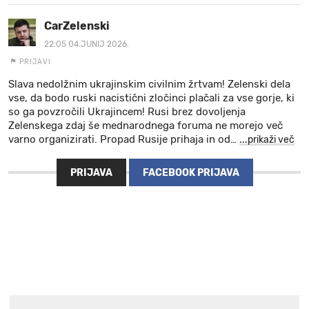
CarZelenski
22:05 04.JUNIJ 2026.
PRIJAVI
Slava nedolžnim ukrajinskim civilnim žrtvam! Zelenski dela
vse, da bodo ruski nacistični zločinci plačali za vse gorje, ki
so ga povzročili Ukrajincem! Rusi brez dovoljenja
Zelenskega zdaj še mednarodnega foruma ne morejo več
varno organizirati. Propad Rusije prihaja in od
…
...prikaži več
PRIJAVA
FACEBOOK PRIJAVA