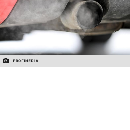
MOJ SANJ
PROFIMEDIA