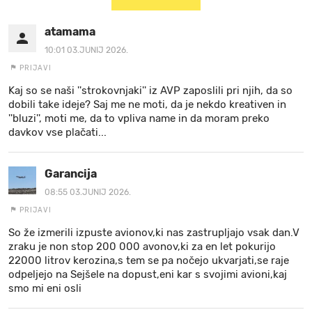
atamama
10:01 03.JUNIJ 2026.
PRIJAVI
Kaj so se naši ''strokovnjaki'' iz AVP zaposlili pri njih, da so
dobili take ideje? Saj me ne moti, da je nekdo kreativen in
''bluzi'', moti me, da to vpliva name in da moram preko
davkov vse plačati...
Garancija
08:55 03.JUNIJ 2026.
PRIJAVI
So že izmerili izpuste avionov,ki nas zastrupljajo vsak dan.V
zraku je non stop 200 000 avonov,ki za en let pokurijo
22000 litrov kerozina,s tem se pa nočejo ukvarjati,se raje
odpeljejo na Sejšele na dopust,eni kar s svojimi avioni,kaj
smo mi eni osli