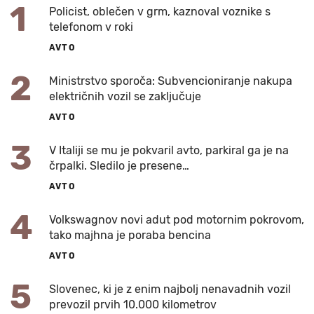
1
Policist, oblečen v grm, kaznoval voznike s
telefonom v roki
AVTO
2
Ministrstvo sporoča: Subvencioniranje nakupa
električnih vozil se zaključuje
AVTO
3
V Italiji se mu je pokvaril avto, parkiral ga je na
črpalki. Sledilo je presene…
AVTO
4
Volkswagnov novi adut pod motornim pokrovom,
tako majhna je poraba bencina
AVTO
5
Slovenec, ki je z enim najbolj nenavadnih vozil
prevozil prvih 10.000 kilometrov