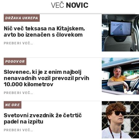
VEČ
NOVIC
DRŽAVA UKREPA
Nič več teksasa na Kitajskem,
avto bo izenačen s človekom
PREBERI VEČ…
POGOVOR
Slovenec, ki je z enim najbolj
nenavadnih vozil prevozil prvih
10.000 kilometrov
PREBERI VEČ…
NE GRE
Svetovni zvezdnik že četrtič
padel na izpitu
PREBERI VEČ…