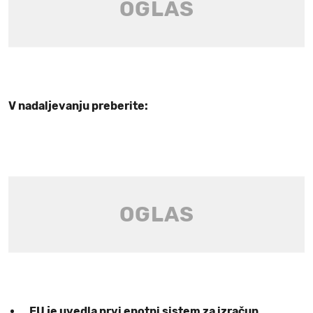
V nadaljevanju preberite:
EU je uvedla prvi enotni sistem za izračun