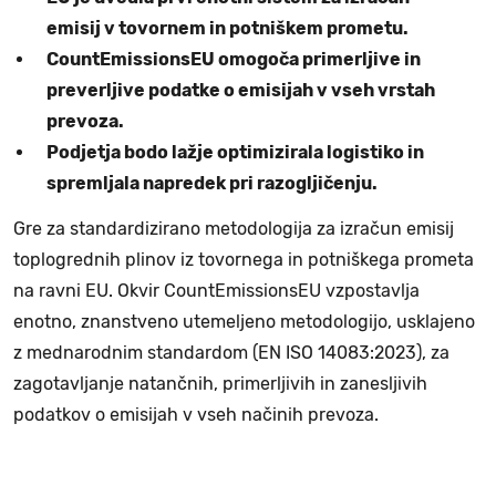
emisij v tovornem in potniškem prometu.
CountEmissionsEU omogoča primerljive in
preverljive podatke o emisijah v vseh vrstah
prevoza.
Podjetja bodo lažje optimizirala logistiko in
spremljala napredek pri razogljičenju.
Gre za standardizirano metodologija za izračun emisij
toplogrednih plinov iz tovornega in potniškega prometa
na ravni EU. Okvir CountEmissionsEU vzpostavlja
enotno, znanstveno utemeljeno metodologijo, usklajeno
z mednarodnim standardom (EN ISO 14083:2023), za
zagotavljanje natančnih, primerljivih in zanesljivih
podatkov o emisijah v vseh načinih prevoza.