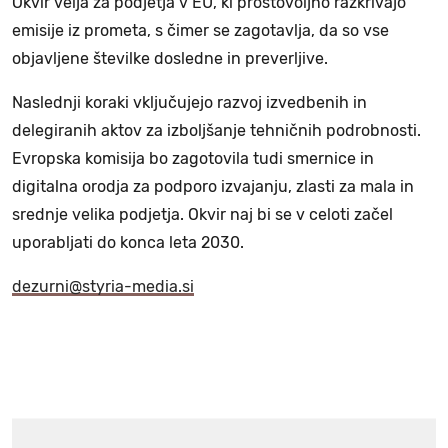
Okvir velja za podjetja v EU, ki prostovoljno razkrivajo
emisije iz prometa, s čimer se zagotavlja, da so vse
objavljene številke dosledne in preverljive.
Naslednji koraki vključujejo razvoj izvedbenih in
delegiranih aktov za izboljšanje tehničnih podrobnosti.
Evropska komisija bo zagotovila tudi smernice in
digitalna orodja za podporo izvajanju, zlasti za mala in
srednje velika podjetja. Okvir naj bi se v celoti začel
uporabljati do konca leta 2030.
dezurni@styria-media.si