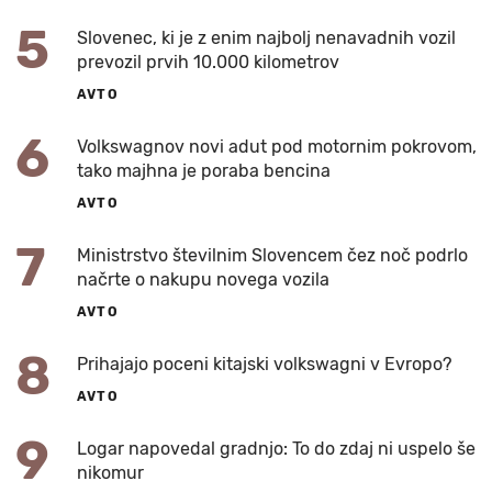
5
Slovenec, ki je z enim najbolj nenavadnih vozil
prevozil prvih 10.000 kilometrov
AVTO
6
Volkswagnov novi adut pod motornim pokrovom,
tako majhna je poraba bencina
AVTO
7
Ministrstvo številnim Slovencem čez noč podrlo
načrte o nakupu novega vozila
AVTO
8
Prihajajo poceni kitajski volkswagni v Evropo?
AVTO
9
Logar napovedal gradnjo: To do zdaj ni uspelo še
nikomur