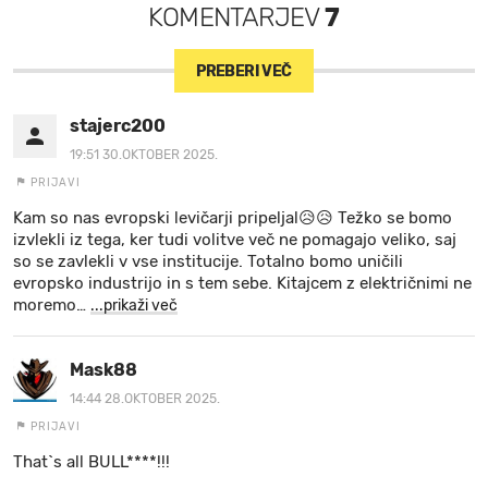
KOMENTARJEV
7
PREBERI VEČ
stajerc200
19:51 30.OKTOBER 2025.
PRIJAVI
Kam so nas evropski levičarji pripeljal😥😥 Težko se bomo
izvlekli iz tega, ker tudi volitve več ne pomagajo veliko, saj
so se zavlekli v vse institucije. Totalno bomo uničili
evropsko industrijo in s tem sebe. Kitajcem z električnimi ne
moremo
…
...prikaži več
Mask88
14:44 28.OKTOBER 2025.
PRIJAVI
That`s all BULL****!!!