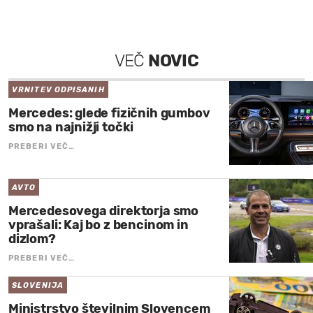
VEČ
NOVIC
VRNITEV ODPISANIH
Mercedes: glede fizičnih gumbov
smo na najnižji točki
PREBERI VEČ…
AVTO
Mercedesovega direktorja smo
vprašali: Kaj bo z bencinom in
dizlom?
PREBERI VEČ…
SLOVENIJA
Ministrstvo številnim Slovencem