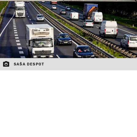
MOJ SANJ
SAŠA DESPOT