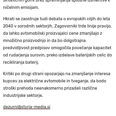
sintetičnih goriv brez spreminjanja splošne usmeritve k
ničelnim emisijam.
Hkrati se zaostruje tudi debata o evropskih ciljih do leta
2040 v sorodnih sektorjih. Zagovorniki trde linije pravijo,
da lahko avtomobilski proizvajalci cene zmanjšajo z
množično proizvodnjo in da bo dolgotrajna
predvidljivost predpisov omogočila povečanje kapacitet
od rudarjenja surovin, preko izdelave baterijskih celic do
recikliranja baterij.
Kritiki po drugi strani opozarjajo na zmanjšanje interesa
kupcev za električne avtomobile in tveganje, da bodo
stroški prehoda neenakomerno prizadeli različne
industrijske sektorje,
dezurni@styria-media.si