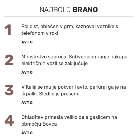
NAJBOLJ
BRANO
1
Policist, oblečen v grm, kaznoval voznike s
telefonom v roki
AVTO
2
Ministrstvo sporoča: Subvencioniranje nakupa
električnih vozil se zaključuje
AVTO
3
V Italiji se mu je pokvaril avto, parkiral ga je na
črpalki. Sledilo je presene…
AVTO
4
Ohladitev prinesla veliko dela gasilcem na
območju Bovca
AVTO