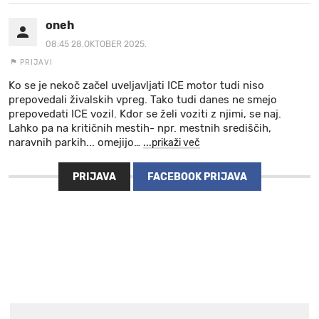
oneh
08:45 28.OKTOBER 2025.
PRIJAVI
Ko se je nekoč začel uveljavljati ICE motor tudi niso
prepovedali živalskih vpreg. Tako tudi danes ne smejo
prepovedati ICE vozil. Kdor se želi voziti z njimi, se naj.
Lahko pa na kritičnih mestih- npr. mestnih središčih,
naravnih parkih... omejijo
…
...prikaži več
PRIJAVA
FACEBOOK PRIJAVA