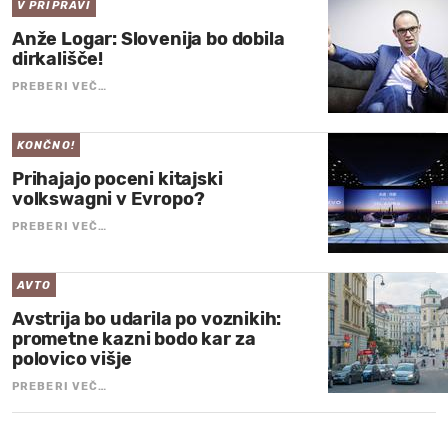
V PRIPRAVI
Anže Logar: Slovenija bo dobila
dirkališče!
PREBERI VEČ…
KONČNO!
Prihajajo poceni kitajski
volkswagni v Evropo?
PREBERI VEČ…
AVTO
Avstrija bo udarila po voznikih:
prometne kazni bodo kar za
polovico višje
PREBERI VEČ…