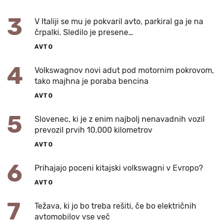
3
V Italiji se mu je pokvaril avto, parkiral ga je na
črpalki. Sledilo je presene…
AVTO
4
Volkswagnov novi adut pod motornim pokrovom,
tako majhna je poraba bencina
AVTO
5
Slovenec, ki je z enim najbolj nenavadnih vozil
prevozil prvih 10.000 kilometrov
AVTO
6
Prihajajo poceni kitajski volkswagni v Evropo?
AVTO
7
Težava, ki jo bo treba rešiti, če bo električnih
avtomobilov vse več