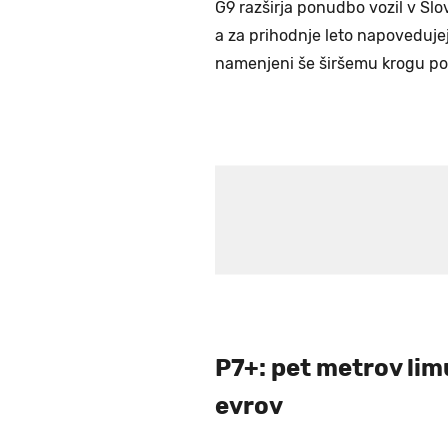
G9 razširja ponudbo vozil v Slo
a za prihodnje leto napovedujej
namenjeni še širšemu krogu po
P7+: pet metrov lim
evrov