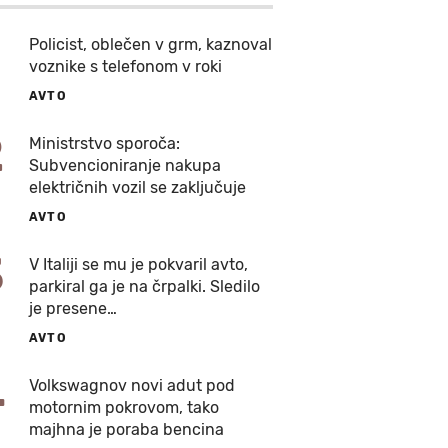
Policist, oblečen v grm, kaznoval
voznike s telefonom v roki
AVTO
2
Ministrstvo sporoča:
Subvencioniranje nakupa
električnih vozil se zaključuje
AVTO
3
V Italiji se mu je pokvaril avto,
parkiral ga je na črpalki. Sledilo
je presene…
AVTO
4
Volkswagnov novi adut pod
motornim pokrovom, tako
majhna je poraba bencina