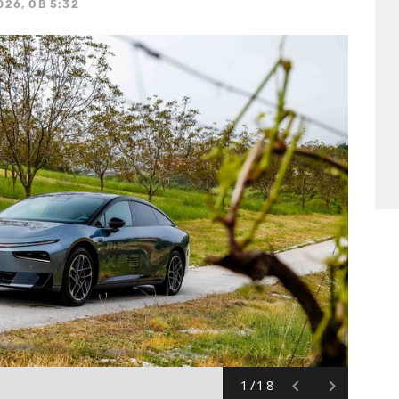
026, OB 5:32
1/18