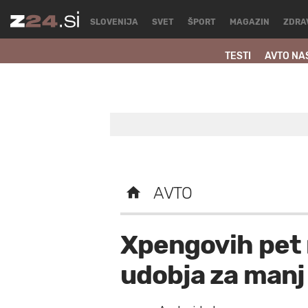
SLOVENIJA
SVET
ŠPORT
MAGAZIN
ZDRA
TESTI
AVTO NA
AVTO
Xpengovih pet
udobja za manj 