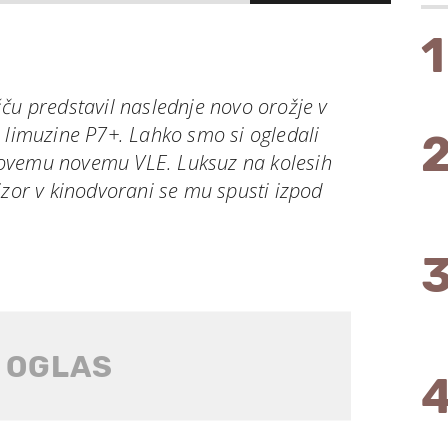
1
ču predstavil naslednje novo orožje v
 limuzine P7+. Lahko smo si ogledali
ovemu novemu VLE. Luksuz na kolesih
izor v kinodvorani se mu spusti izpod