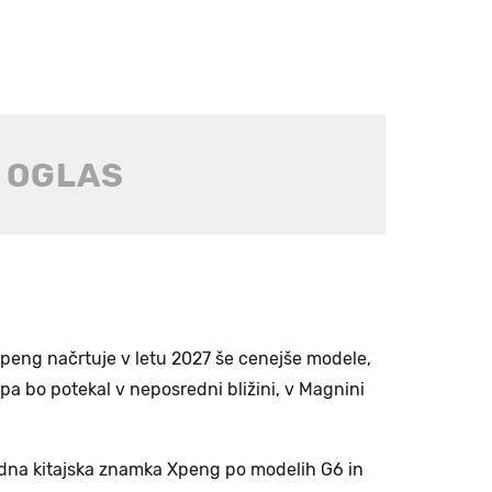
 Xpeng načrtuje v letu 2027 še cenejše modele,
 pa bo potekal v neposredni bližini, v Magnini
edna kitajska znamka Xpeng po modelih G6 in