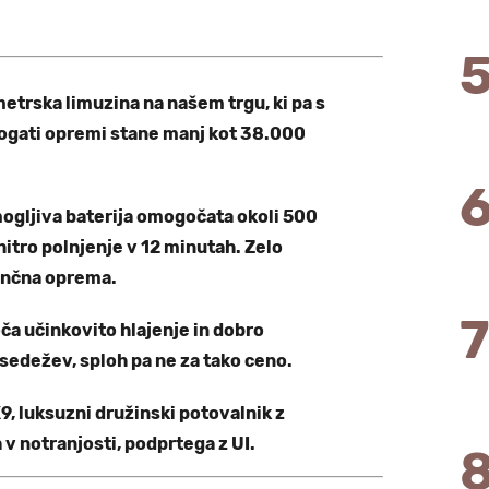
etrska limuzina na našem trgu, ki pa s
bogati opremi stane manj kot 38.000
mogljiva baterija omogočata okoli 500
itro polnjenje v 12 minutah. Zelo
tenčna oprema.
a učinkovito hlajenje in dobro
 sedežev, sploh pa ne za tako ceno.
X9, luksuzni družinski potovalnik z
v notranjosti, podprtega z UI.