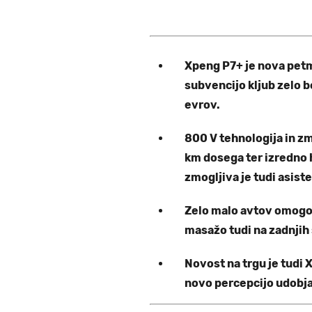
Xpeng P7+ je nova petm
subvencijo kljub zelo 
evrov.
800 V tehnologija in z
km dosega ter izredno h
zmogljiva je tudi asis
Zelo malo avtov omogoč
masažo tudi na zadnjih
Novost na trgu je tudi 
novo percepcijo udobja 