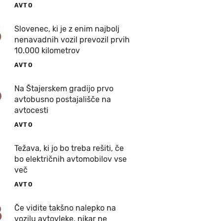
AVTO
5
Slovenec, ki je z enim najbolj
nenavadnih vozil prevozil prvih
10.000 kilometrov
AVTO
6
Na Štajerskem gradijo prvo
avtobusno postajališče na
avtocesti
AVTO
7
Težava, ki jo bo treba rešiti, če
bo električnih avtomobilov vse
več
AVTO
8
Če vidite takšno nalepko na
vozilu avtovleke, nikar ne