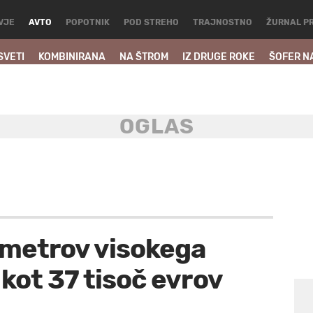
VJE
AVTO
POPOTNIK
POD STREHO
TRAJNOSTNO
ŽURNAL P
SVETI
KOMBINIRANA
NA ŠTROM
IZ DRUGE ROKE
ŠOFER N
 metrov visokega
kot 37 tisoč evrov