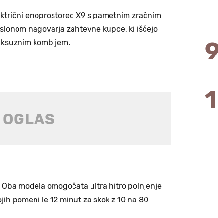
lektrični enoprostorec X9 s pametnim zračnim
slonom nagovarja zahtevne kupce, ki iščejo
 luksuznim kombijem.
: Oba modela omogočata ultra hitro polnjenje
ojih pomeni le 12 minut za skok z 10 na 80