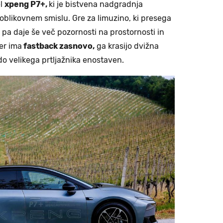
el
xpeng P7+,
ki je bistvena nadgradnja
oblikovnem smislu. Gre za limuzino, ki presega
 pa daje še več pozornosti na prostornosti in
er ima
fastback zasnovo,
ga krasijo dvižna
 do velikega prtljažnika enostaven.