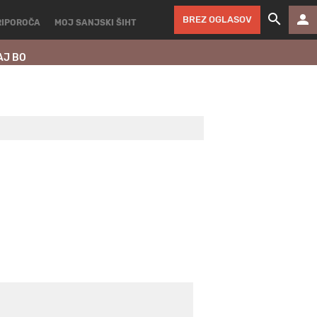
BREZ OGLASOV
RIPOROČA
MOJ SANJSKI ŠIHT
AJ BO