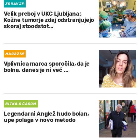
ZDRAVJE
Velik preboj v UKC Ljubljana:
Kožne tumorje zdaj odstranjujejo
skoraj stoodstot…
MAGAZIN
Vplivnica marca sporočila, da je
bolna, danes je ni več ...
BITKA S ČASOM
Legendarni Anglež hudo bolan,
upe polaga v novo metodo