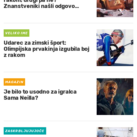
rakom, drugi pa ne?
Znanstveniki našli odgovo…
VELIKO IME
Udarec za zimski šport:
Olimpijska prvakinja izgubila boj
z rakom
MAGAZIN
Je bilo to usodno za igralca
Sama Neilla?
ZASKRBLJUJUJOČE