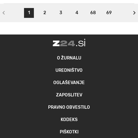
1
2
3
4
68
69
O ŽURNALU
UREDNIŠTVO
OGLAŠEVANJE
ZAPOSLITEV
PRAVNO OBVESTILO
KODEKS
PIŠKOTKI