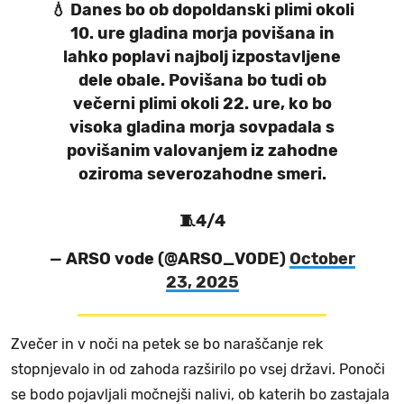
💧 Danes bo ob dopoldanski plimi okoli
10. ure gladina morja povišana in
lahko poplavi najbolj izpostavljene
dele obale. Povišana bo tudi ob
večerni plimi okoli 22. ure, ko bo
visoka gladina morja sovpadala s
povišanim valovanjem iz zahodne
oziroma severozahodne smeri.
🧵4/4
— ARSO vode (@ARSO_VODE)
October
23, 2025
Zvečer in v noči na petek se bo naraščanje rek
stopnjevalo in od zahoda razširilo po vsej državi. Ponoči
se bodo pojavljali močnejši nalivi, ob katerih bo zastajala