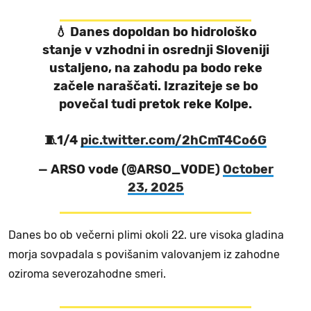
💧 Danes dopoldan bo hidrološko
stanje v vzhodni in osrednji Sloveniji
ustaljeno, na zahodu pa bodo reke
začele naraščati. Izraziteje se bo
povečal tudi pretok reke Kolpe.
🧵1/4
pic.twitter.com/2hCmT4Co6G
— ARSO vode (@ARSO_VODE)
October
23, 2025
Danes bo ob večerni plimi okoli 22. ure visoka gladina
morja sovpadala s povišanim valovanjem iz zahodne
oziroma severozahodne smeri.