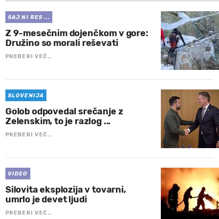
SAJ NI RES ...
Z 9-mesečnim dojenčkom v gore:
Družino so morali reševati
PREBERI VEČ…
SLOVENIJA
Golob odpovedal srečanje z
Zelenskim, to je razlog ...
PREBERI VEČ…
VIDEO
Silovita eksplozija v tovarni,
umrlo je devet ljudi
PREBERI VEČ…