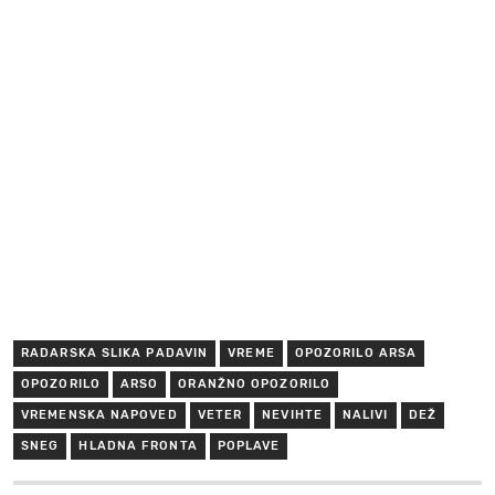
RADARSKA SLIKA PADAVIN
VREME
OPOZORILO ARSA
OPOZORILO
ARSO
ORANŽNO OPOZORILO
VREMENSKA NAPOVED
VETER
NEVIHTE
NALIVI
DEŽ
SNEG
HLADNA FRONTA
POPLAVE