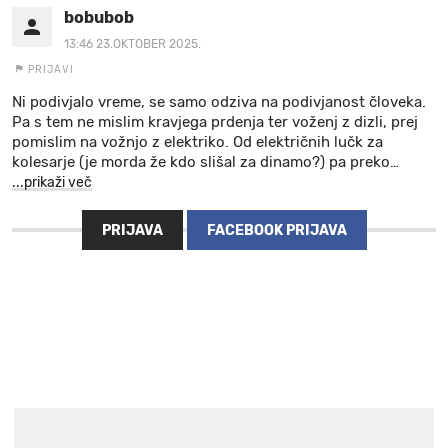
bobubob
13:46 23.OKTOBER 2025.
PRIJAVI
Ni podivjalo vreme, se samo odziva na podivjanost človeka.
Pa s tem ne mislim kravjega prdenja ter voženj z dizli, prej
pomislim na vožnjo z elektriko. Od električnih lučk za
kolesarje (je morda že kdo slišal za dinamo?) pa preko
…
...prikaži več
PRIJAVA
FACEBOOK PRIJAVA