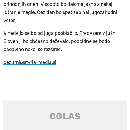
prihodnjih dneh. V soboto bo deloma jasno z nekaj
jutranje megle. Čez dan bo spet zapihal jugozahodni
veter.
V nedeljo se bo od juga pooblačilo. Predvsem v južni
Sloveniji bo občasno deževalo, popoldne se bodo
padavine nekoliko razširile.
dezurni@styria-media.si