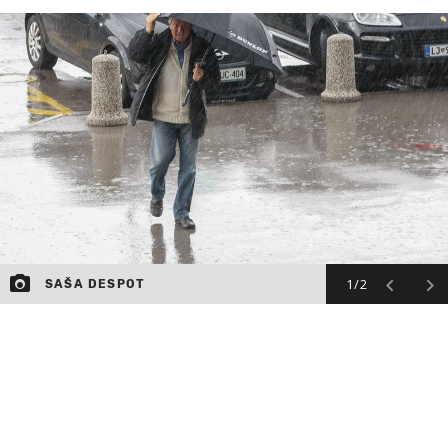
MOJ SANJ
1/2
SAŠA DESPOT