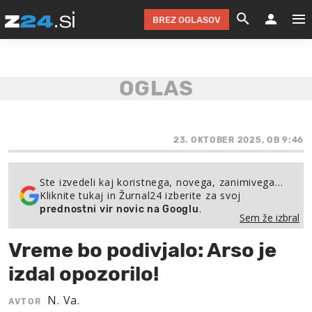
BREZ OGLASOV
GRADIMO &
OLIMPI
EKO 
INTE
T
SLOV
KOMENTARJ
FILM & G
NEPRE
AVTO 
NO
FI
SV
ČRNA 
KOMB
VARČ
AKT
KO
BI
ŠP
FESTIVAL ZA L
LEPOT
MOTO
NA 
NA
O
23. OKTOBER 2025, OB 9:46
MAG
ODNOSI IN
ŽIVLJEN
IZ DR
KOLE
E-
ZDR
POGLEJ
Ste izvedeli kaj koristnega, novega, zanimivega…
Kliknite tukaj in Žurnal24 izberite za svoj
HOROSKOP IN
PRAVNI
ŠOFER
ZIMSK
PRE
AV
.
prednostni vir novic na Googlu
Sem že izbral
JOO
IN
POPO
POGLEJ
POGLEJ
POGLEJ
Vreme bo podivjalo: Arso je
SEM 
POD S
POGLEJ
izdal opozorilo!
TRAJN
POGLEJ
N. Va.
AVTOR
ŽURNAL P