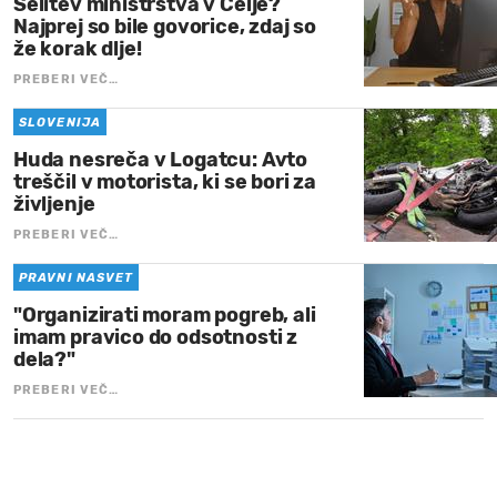
Selitev ministrstva v Celje?
Najprej so bile govorice, zdaj so
že korak dlje!
PREBERI VEČ…
SLOVENIJA
Huda nesreča v Logatcu: Avto
treščil v motorista, ki se bori za
življenje
PREBERI VEČ…
PRAVNI NASVET
"Organizirati moram pogreb, ali
imam pravico do odsotnosti z
dela?"
PREBERI VEČ…