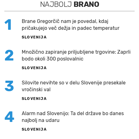
NAJBOLJ
BRANO
1
Brane Gregorčič nam je povedal, kdaj
pričakujejo več dežja in padec temperatur
SLOVENIJA
2
Množično zapiranje priljubljene trgovine: Zaprli
bodo okoli 300 poslovalnic
SLOVENIJA
3
Silovite nevihte so v delu Slovenije presekale
vročinski val
SLOVENIJA
4
Alarm nad Slovenijo: Ta del države bo danes
najbolj na udaru
SLOVENIJA