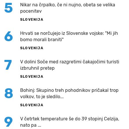
5
Nikar na črpalko, če ni nujno, obeta se velika
pocenitev
SLOVENIJA
6
Hrvati se norčujejo iz Slovenske vojske: "Mi jih
bomo morali braniti"
SLOVENIJA
7
V dolini Soče med razgretimi čakajočimi turisti
izbruhnil pretep
SLOVENIJA
8
Bohinj: Skupino treh pohodnikov pričakal trop
volkov, to je sledilo...
SLOVENIJA
9
V četrtek temperature še do 39 stopinj Celzija,
nato pa ...