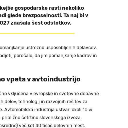
ibkejše gospodarske rasti nekoliko
di glede brezposelnosti. Ta naj bi v
2027 znašala šest odstotkov.
omanjkanje ustrezno usposobljenih delavcev.
odjetij poročalo, da jim pomanjkanje kadrov in
o vpeta v avtoindustrijo
očno vključena v evropske in svetovne dobavne
h delov, tehnologij in razvojnih rešitev za
 Avtomobilska industrija ustvari okoli 10 %
 približno četrtino slovenskega izvoza,
osredno) več kot 40 tisoč delovnih mest.