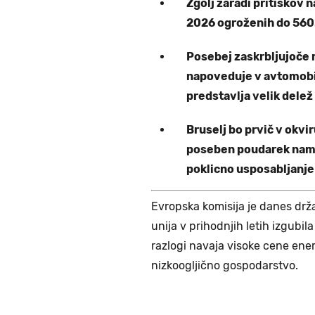
Zgolj zaradi pritiskov n
2026 ogroženih do 560
Posebej zaskrbljujoče
napoveduje v avtomobils
predstavlja velik delež
Bruselj bo prvič v okv
poseben poudarek name
poklicno usposabljanje 
Evropska komisija je danes drža
unija v prihodnjih letih izgubi
razlogi navaja visoke cene energ
nizkoogljično gospodarstvo.