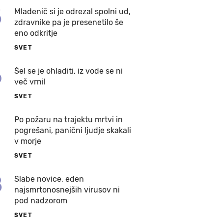
5
Mladenič si je odrezal spolni ud,
zdravnike pa je presenetilo še
eno odkritje
SVET
6
Šel se je ohladiti, iz vode se ni
več vrnil
SVET
7
Po požaru na trajektu mrtvi in
pogrešani, panični ljudje skakali
v morje
SVET
8
Slabe novice, eden
najsmrtonosnejših virusov ni
pod nadzorom
SVET