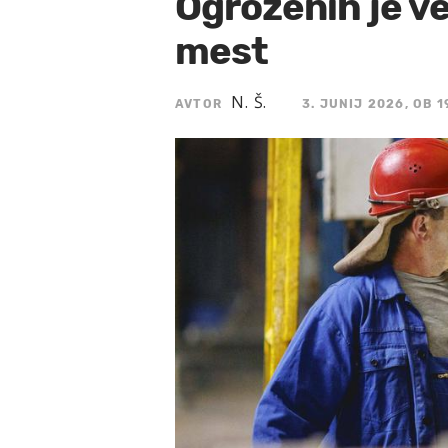
Ogroženih je ve
mest
N. Š.
AVTOR
3. JUNIJ 2026, OB 1