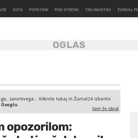
VJE
AVTO
POPOTNIK
POD STREHO
TRAJNOSTNO
ŽURNAL P
ega, zanimivega… Kliknite tukaj in Žurnal24 izberite
.
a Googlu
Sem že izbral
m opozorilom: