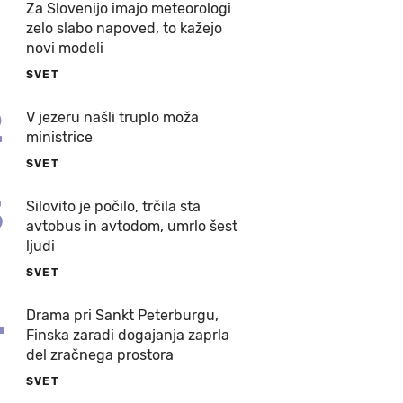
Za Slovenijo imajo meteorologi
zelo slabo napoved, to kažejo
novi modeli
SVET
2
V jezeru našli truplo moža
ministrice
SVET
3
Silovito je počilo, trčila sta
avtobus in avtodom, umrlo šest
ljudi
SVET
4
Drama pri Sankt Peterburgu,
Finska zaradi dogajanja zaprla
del zračnega prostora
SVET