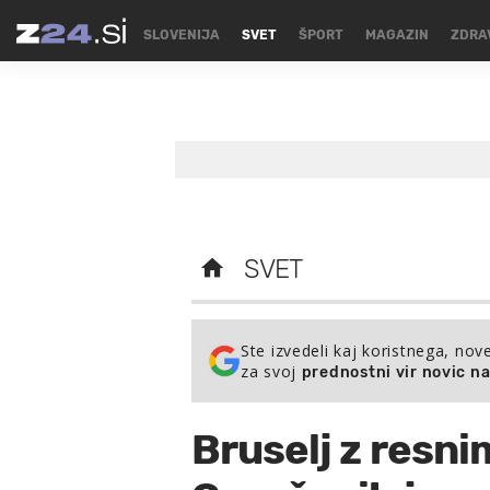
SLOVENIJA
SVET
ŠPORT
MAGAZIN
ZDRA
SVET
Ste izvedeli kaj koristnega, nov
za svoj
prednostni vir novic n
Bruselj z resni