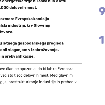
a energetske trge bi lahko bilo v letu
.000 delovnih mest.
 razmere Evropska komisija
ki industriji, ki v Sloveniji
 izvoza.
iru letnega gospodarskega pregleda
nil vlaganjem v izobraževanje,
in prekvalifikacije.
ve članice opozorila, da bi lahko Evropska
la več sto tisoč delovnih mest. Med glavnimi
ije, prestrukturiranje industrije in prehod v