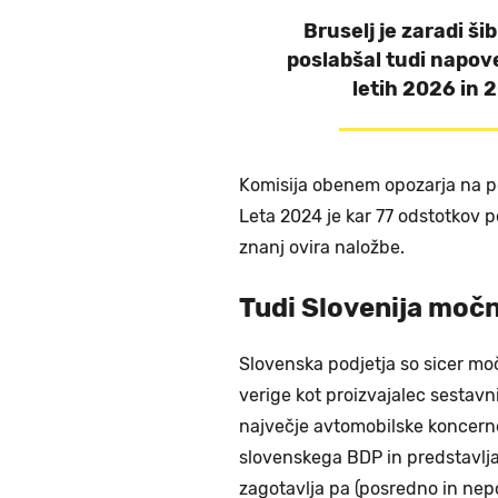
Bruselj je zaradi š
poslabšal tudi napove
letih 2026 in 
Komisija obenem opozarja na p
Leta 2024 je kar 77 odstotkov p
znanj ovira naložbe.
Tudi Slovenija močn
Slovenska podjetja so sicer m
verige kot proizvajalec sestavni
največje avtomobilske koncerne.
slovenskega BDP in predstavlja
zagotavlja pa (posredno in nep