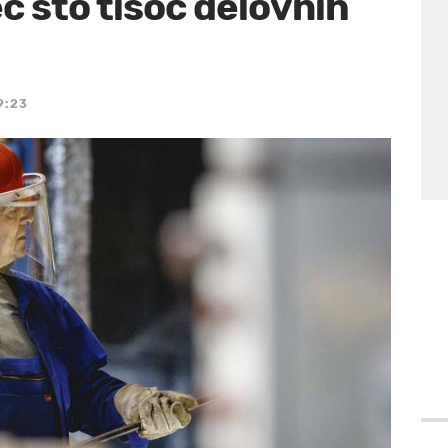
č sto tisoč delovnih
9:23