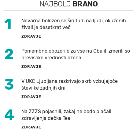
NAJBOLJ
BRANO
1
Nevarna bolezen se širi tudi na ljudi, okuženih
živali je desetkrat več
ZDRAVJE
2
Pomembno opozorilo za vse na Obali! Izmerili so
previsoke vrednosti ozona
ZDRAVJE
3
V UKC Ljubljana razkrivajo skrb vzbujajoče
številke zadnjih dni
ZDRAVJE
4
Na ZZZS pojasnili, zakaj ne bodo plačali
zdravljenja dečka Tea
ZDRAVJE