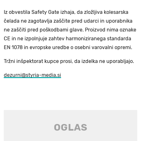
Iz obvestila Safety Gate izhaja, da zložljiva kolesarska
čelada ne zagotavlja zaščite pred udarci in uporabnika
ne zaščiti pred poškodbami glave. Proizvod nima oznake
CE in ne izpolnjuje zahtev harmoniziranega standarda
EN 1078 in evropske uredbe o osebni varovalni opremi.
Tržni inšpektorat kupce prosi, da izdelka ne uporabljajo.
dezurni@styria-media.si