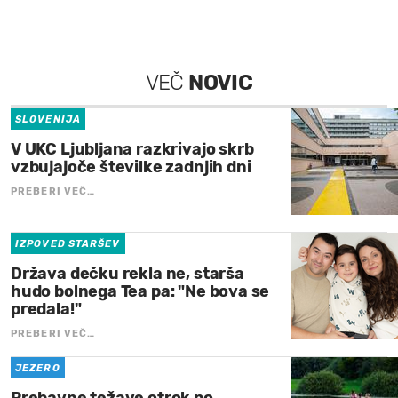
VEČ
NOVIC
SLOVENIJA
V UKC Ljubljana razkrivajo skrb
vzbujajoče številke zadnjih dni
PREBERI VEČ…
IZPOVED STARŠEV
Država dečku rekla ne, starša
hudo bolnega Tea pa: "Ne bova se
predala!"
PREBERI VEČ…
JEZERO