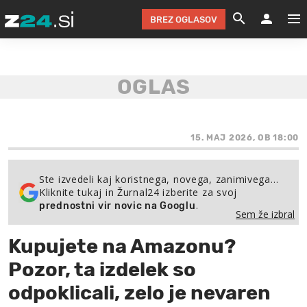
BREZ OGLASOV
GRADIMO &
OLIMPI
EKO 
INTE
T
SLOV
KOMENTARJ
FILM & G
NEPRE
AVTO 
NO
FI
SV
ČRNA 
KOMB
VARČ
AKT
KO
BI
ŠP
FESTIVAL ZA L
LEPOT
MOTO
NA 
NA
O
15. MAJ 2026, OB 18:00
MAG
ODNOSI IN
ŽIVLJEN
IZ DR
KOLE
E-
ZDR
POGLEJ
Ste izvedeli kaj koristnega, novega, zanimivega…
Kliknite tukaj in Žurnal24 izberite za svoj
HOROSKOP IN
PRAVNI
ŠOFER
ZIMSK
PRE
AV
.
prednostni vir novic na Googlu
Sem že izbral
JOO
IN
POPO
POGLEJ
POGLEJ
POGLEJ
Kupujete na Amazonu?
SEM 
POD S
POGLEJ
Pozor, ta izdelek so
TRAJN
POGLEJ
odpoklicali, zelo je nevaren
ŽURNAL P