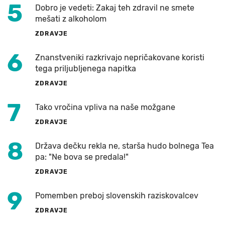
5
Dobro je vedeti: Zakaj teh zdravil ne smete
mešati z alkoholom
ZDRAVJE
6
Znanstveniki razkrivajo nepričakovane koristi
tega priljubljenega napitka
ZDRAVJE
7
Tako vročina vpliva na naše možgane
ZDRAVJE
8
Država dečku rekla ne, starša hudo bolnega Tea
pa: "Ne bova se predala!"
ZDRAVJE
9
Pomemben preboj slovenskih raziskovalcev
ZDRAVJE