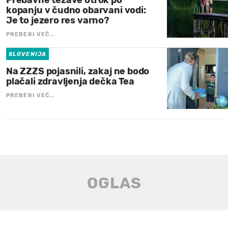
Prebavne težave otrok po
kopanju v čudno obarvani vodi:
Je to jezero res varno?
PREBERI VEČ…
SLOVENIJA
Na ZZZS pojasnili, zakaj ne bodo
plačali zdravljenja dečka Tea
PREBERI VEČ…