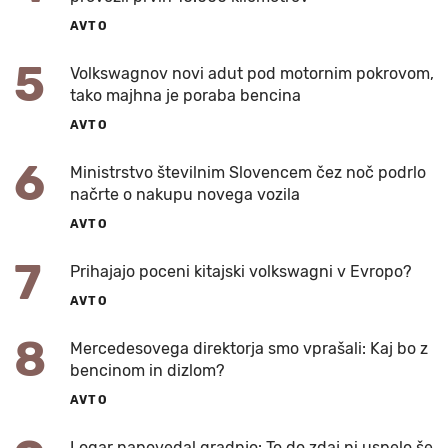
AVTO
5
Volkswagnov novi adut pod motornim pokrovom,
tako majhna je poraba bencina
AVTO
6
Ministrstvo številnim Slovencem čez noč podrlo
načrte o nakupu novega vozila
AVTO
7
Prihajajo poceni kitajski volkswagni v Evropo?
AVTO
8
Mercedesovega direktorja smo vprašali: Kaj bo z
bencinom in dizlom?
AVTO
Logar napovedal gradnjo: To do zdaj ni uspelo še