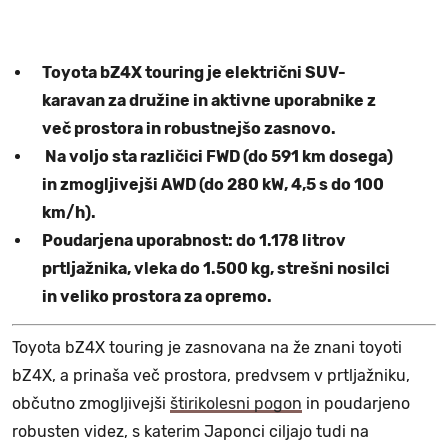
Toyota bZ4X touring je električni SUV-
karavan za družine in aktivne uporabnike z
več prostora in robustnejšo zasnovo.
Na voljo sta različici FWD (do 591 km dosega)
in zmogljivejši AWD (do 280 kW, 4,5 s do 100
km/h).
Poudarjena uporabnost: do 1.178 litrov
prtljažnika, vleka do 1.500 kg, strešni nosilci
in veliko prostora za opremo.
Toyota bZ4X touring je zasnovana na že znani toyoti
bZ4X, a prinaša več prostora, predvsem v prtljažniku,
občutno zmogljivejši
štirikolesni pogon
in poudarjeno
robusten videz, s katerim Japonci ciljajo tudi na