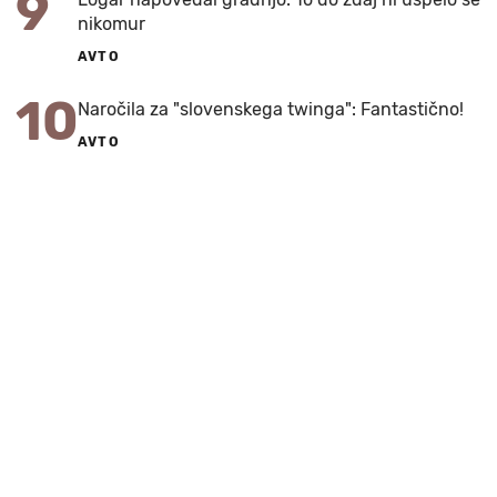
9
nikomur
AVTO
10
Naročila za "slovenskega twinga": Fantastično!
AVTO