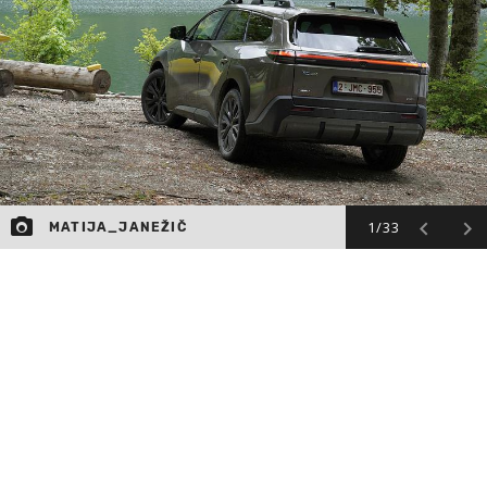
MOJ SANJ
1/33
MATIJA_JANEŽIČ