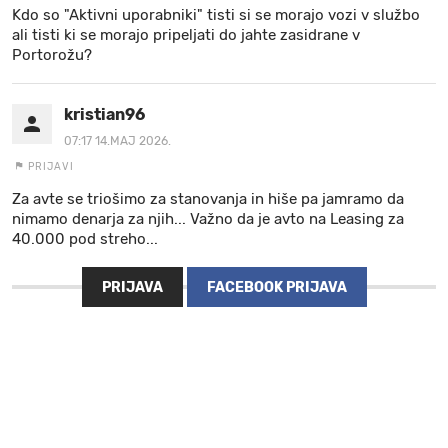
Kdo so "Aktivni uporabniki" tisti si se morajo vozi v službo
ali tisti ki se morajo pripeljati do jahte zasidrane v
Portorožu?
kristian96
07:17 14.MAJ 2026.
PRIJAVI
Za avte se triošimo za stanovanja in hiše pa jamramo da
nimamo denarja za njih... Važno da je avto na Leasing za
40.000 pod streho...
PRIJAVA
FACEBOOK PRIJAVA