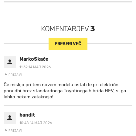
KOMENTARJEV
3
PREBERI VEČ
MarkoSkače
11:32 14.MAJ 2026.
PRIJAVI
Če mislijo pri tem novem modelu ostati le pri električni
ponudbi brez standardnega Toyotinega hibrida HEV, si ga
lahko nekam zataknejo!
bandit
10:48 14.MAJ 2026.
PRIJAVI