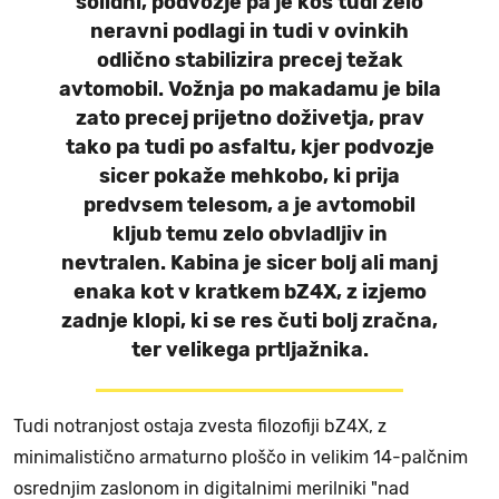
solidni, podvozje pa je kos tudi zelo
neravni podlagi in tudi v ovinkih
odlično stabilizira precej težak
avtomobil. Vožnja po makadamu je bila
zato precej prijetno doživetja, prav
tako pa tudi po asfaltu, kjer podvozje
sicer pokaže mehkobo, ki prija
predvsem telesom, a je avtomobil
kljub temu zelo obvladljiv in
nevtralen. Kabina je sicer bolj ali manj
enaka kot v kratkem bZ4X, z izjemo
zadnje klopi, ki se res čuti bolj zračna,
ter velikega prtljažnika.
Tudi notranjost ostaja zvesta filozofiji bZ4X, z
minimalistično armaturno ploščo in velikim 14-palčnim
osrednjim zaslonom in digitalnimi merilniki "nad