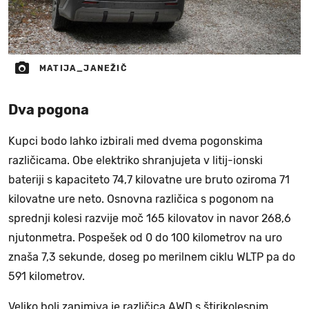
MATIJA_JANEŽIČ
Dva pogona
Kupci bodo lahko izbirali med dvema pogonskima
različicama. Obe elektriko shranjujeta v litij-ionski
bateriji s kapaciteto 74,7 kilovatne ure bruto oziroma 71
kilovatne ure neto. Osnovna različica s pogonom na
sprednji kolesi razvije moč 165 kilovatov in navor 268,6
njutonmetra. Pospešek od 0 do 100 kilometrov na uro
znaša 7,3 sekunde, doseg po merilnem ciklu WLTP pa do
591 kilometrov.
Veliko bolj zanimiva je različica AWD s štirikolesnim