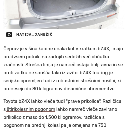
MATIJA_JANEŽIČ
Čeprav je višina kabine enaka kot v kratkem bZ4X, imajo
predvsem potniki na zadnjih sedežih več občutka
zračnosti. Strešna linija je namreč ostaja bolj ravna in se
proti zadku ne spušča tako izrazito. bZ4X touring je
serijsko opremljen tudi z robustnimi strešnimi nosilci, ki
prenesejo do 80 kilogramov dinamične obremenitve.
Toyota bZ4X lahko vleče tudi "prave prikolice". Različica
s
štirikolesnim pogonom
lahko namreč vleče zavirano
prikolico z maso do 1.500 kilogramov, različica s
pogonom na prednji kolesi pa je omejena na 750