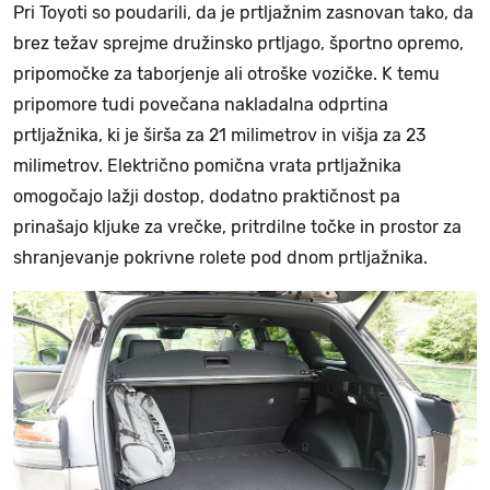
Pri Toyoti so poudarili, da je prtljažnim zasnovan tako, da
brez težav sprejme družinsko prtljago, športno opremo,
pripomočke za taborjenje ali otroške vozičke. K temu
pripomore tudi povečana nakladalna odprtina
prtljažnika, ki je širša za 21 milimetrov in višja za 23
milimetrov. Električno pomična vrata prtljažnika
omogočajo lažji dostop, dodatno praktičnost pa
prinašajo kljuke za vrečke, pritrdilne točke in prostor za
shranjevanje pokrivne rolete pod dnom prtljažnika.