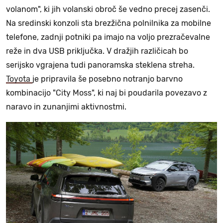
volanom", ki jih volanski obroč še vedno precej zasenči.
Na sredinski konzoli sta brezžična polnilnika za mobilne
telefone, zadnji potniki pa imajo na voljo prezračevalne
reže in dva USB priključka. V dražjih različicah bo
serijsko vgrajena tudi panoramska steklena streha.
Toyota
je pripravila še posebno notranjo barvno
kombinacijo "City Moss", ki naj bi poudarila povezavo z
naravo in zunanjimi aktivnostmi.