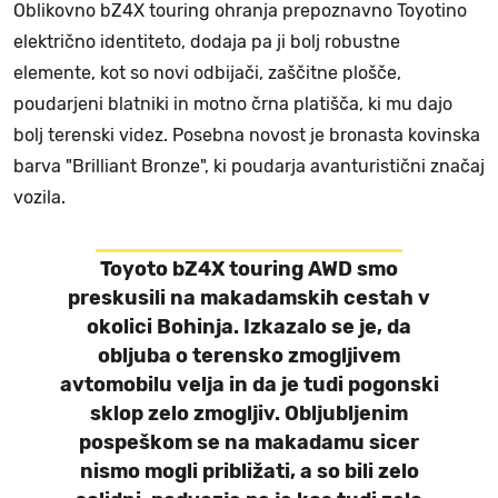
Oblikovno bZ4X touring ohranja prepoznavno Toyotino
električno identiteto, dodaja pa ji bolj robustne
elemente, kot so novi odbijači, zaščitne plošče,
poudarjeni blatniki in motno črna platišča, ki mu dajo
bolj terenski videz. Posebna novost je bronasta kovinska
barva "Brilliant Bronze", ki poudarja avanturistični značaj
vozila.
Toyoto bZ4X touring AWD smo
preskusili na makadamskih cestah v
okolici Bohinja. Izkazalo se je, da
obljuba o terensko zmogljivem
avtomobilu velja in da je tudi pogonski
sklop zelo zmogljiv. Obljubljenim
pospeškom se na makadamu sicer
nismo mogli približati, a so bili zelo