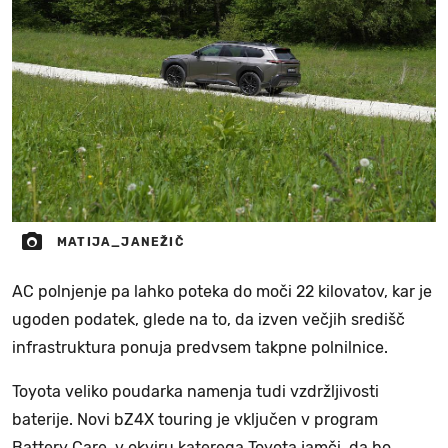
MATIJA_JANEŽIČ
AC polnjenje pa lahko poteka do moči 22 kilovatov, kar je
ugoden podatek, glede na to, da izven večjih središč
infrastruktura ponuja predvsem takpne polnilnice.
Toyota veliko poudarka namenja tudi vzdržljivosti
baterije. Novi bZ4X touring je vključen v program
Battery Care, v okviru katerega Toyota jamči, da bo