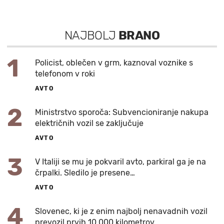
NAJBOLJ
BRANO
1
Policist, oblečen v grm, kaznoval voznike s
telefonom v roki
AVTO
2
Ministrstvo sporoča: Subvencioniranje nakupa
električnih vozil se zaključuje
AVTO
3
V Italiji se mu je pokvaril avto, parkiral ga je na
črpalki. Sledilo je presene…
AVTO
4
Slovenec, ki je z enim najbolj nenavadnih vozil
prevozil prvih 10.000 kilometrov