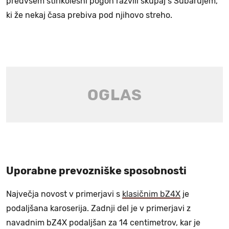
predvsem štirikolesni pogon razvili skupaj s Subarujem,
ki že nekaj časa prebiva pod njihovo streho.
Uporabne prevozniške sposobnosti
Največja novost v primerjavi s
klasičnim bZ4X
je
podaljšana karoserija. Zadnji del je v primerjavi z
navadnim bZ4X podaljšan za 14 centimetrov, kar je