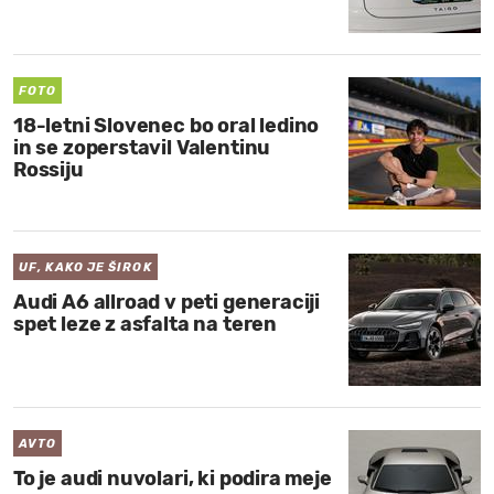
MOJ SANJ
FOTO
18-letni Slovenec bo oral ledino
in se zoperstavil Valentinu
Rossiju
UF, KAKO JE ŠIROK
Audi A6 allroad v peti generaciji
spet leze z asfalta na teren
AVTO
To je audi nuvolari, ki podira meje