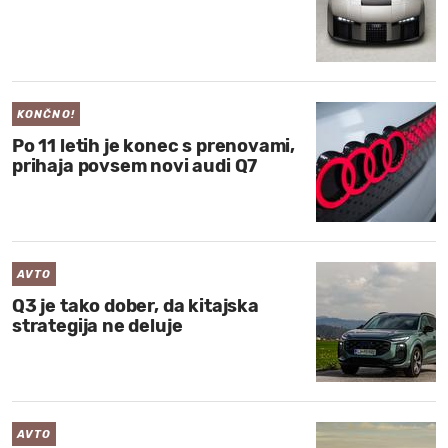
KONČNO!
Po 11 letih je konec s prenovami,
prihaja povsem novi audi Q7
AVTO
Q3 je tako dober, da kitajska
strategija ne deluje
AVTO