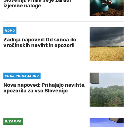
Sloveniji, vrnila se je zaradi
izjemne naloge
NOVO
Zadnja napoved: Od sonca do
vročinskih neviht in opozoril
KDAJ PRIHAJAJO?
Nova napoved: Prihajajo nevihte,
opozorila za vso Slovenijo
BIZARNO