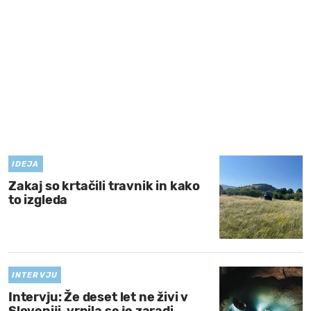
MOJ SANJ
IDEJA
Zakaj so krtačili travnik in kako
to izgleda
INTERVJU
Intervju: Že deset let ne živi v