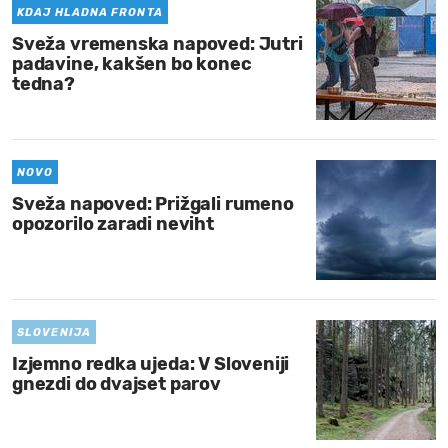
KDAJ HLADNA FRONTA
Sveža vremenska napoved: Jutri
padavine, kakšen bo konec
tedna?
NOVO
Sveža napoved: Prižgali rumeno
opozorilo zaradi neviht
SLOVENIJA
Izjemno redka ujeda: V Sloveniji
gnezdi do dvajset parov