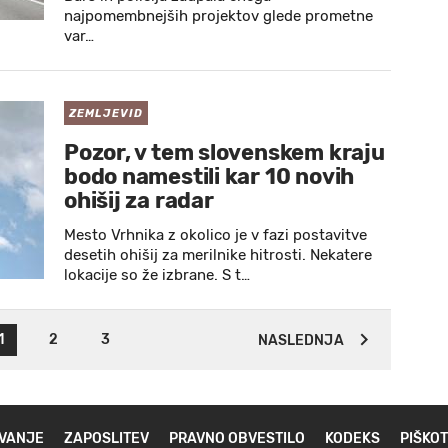
najpomembnejših projektov glede prometne
var…
ZEMLJEVID
Pozor, v tem slovenskem kraju
bodo namestili kar 10 novih
ohišij za radar
Mesto Vrhnika z okolico je v fazi postavitve
desetih ohišij za merilnike hitrosti. Nekatere
lokacije so že izbrane. S t…
1
2
3
NASLEDNJA
VANJE
ZAPOSLITEV
PRAVNO OBVESTILO
KODEKS
PIŠKOT