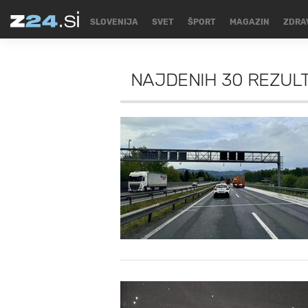
SLOVENIJA
SVET
ŠPORT
MAGAZIN
ZDRA
NAJDENIH
30 REZUL