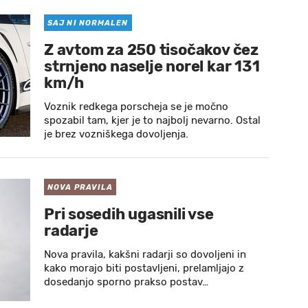
SAJ NI NORMALEN
Z avtom za 250 tisočakov čez
strnjeno naselje norel kar 131
km/h
Voznik redkega porscheja se je močno
spozabil tam, kjer je to najbolj nevarno. Ostal
je brez vozniškega dovoljenja.
NOVA PRAVILA
Pri sosedih ugasnili vse
radarje
Nova pravila, kakšni radarji so dovoljeni in
kako morajo biti postavljeni, prelamljajo z
dosedanjo sporno prakso postav…