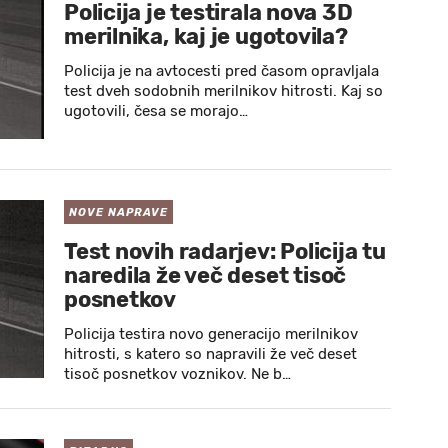
Policija je testirala nova 3D
merilnika, kaj je ugotovila?
Policija je na avtocesti pred časom opravljala
test dveh sodobnih merilnikov hitrosti. Kaj so
ugotovili, česa se morajo…
NOVE NAPRAVE
Test novih radarjev: Policija tu
naredila že več deset tisoč
posnetkov
Policija testira novo generacijo merilnikov
hitrosti, s katero so napravili že več deset
tisoč posnetkov voznikov. Ne b…