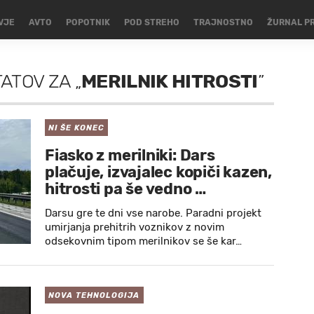
VJE
AVTO
POPOTNIK
POD STREHO
TRAJNOSTNO
ŽURNAL P
TATOV
ZA
„
MERILNIK HITROSTI
”
NI ŠE KONEC
Fiasko z merilniki: Dars
plačuje, izvajalec kopiči kazen,
hitrosti pa še vedno …
Darsu gre te dni vse narobe. Paradni projekt
umirjanja prehitrih voznikov z novim
odsekovnim tipom merilnikov se še kar…
NOVA TEHNOLOGIJA