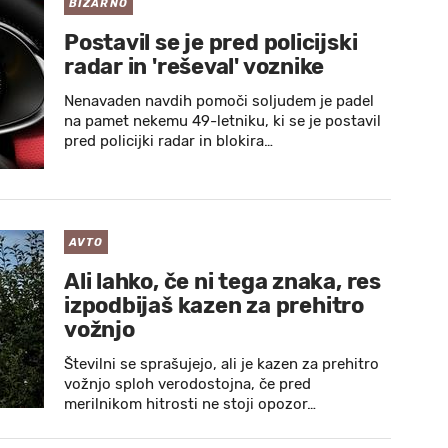
BIZARNO
Postavil se je pred policijski
radar in 'reševal' voznike
Nenavaden navdih pomoči soljudem je padel
na pamet nekemu 49-letniku, ki se je postavil
pred policijki radar in blokira…
AVTO
Ali lahko, če ni tega znaka, res
izpodbijaš kazen za prehitro
vožnjo
Številni se sprašujejo, ali je kazen za prehitro
vožnjo sploh verodostojna, če pred
merilnikom hitrosti ne stoji opozor…