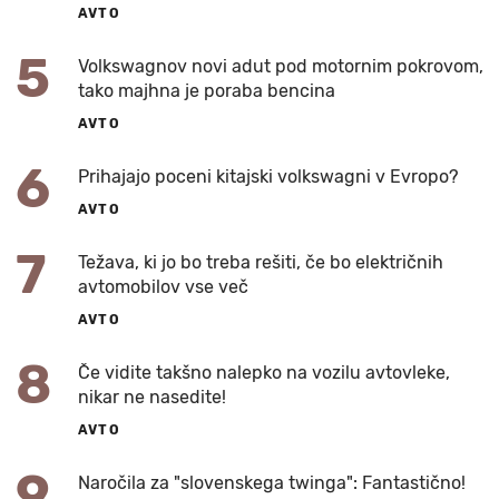
AVTO
5
Volkswagnov novi adut pod motornim pokrovom,
tako majhna je poraba bencina
AVTO
6
Prihajajo poceni kitajski volkswagni v Evropo?
AVTO
7
Težava, ki jo bo treba rešiti, če bo električnih
avtomobilov vse več
AVTO
8
Če vidite takšno nalepko na vozilu avtovleke,
nikar ne nasedite!
AVTO
9
Naročila za "slovenskega twinga": Fantastično!