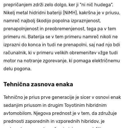
prepričanjem zdrži zelo dolgo, ker ji "ni nič hudega".
Nikelj metal hidridni bateriji (NiMH), kakršna je v priusu,
namreč najbolj škodijo popolna izpraznjenost,
prenapolnjenost in preobremenjenost, tega pa v tem
primeru ni. Baterija se v tem primeru namreč nikoli ne
izprazni do konca in tudi ne prenapolni, saj nad njo bdi
računalnik, ki v primeru velikih obremenitev vžge tudi
motor na notranje zgorevanje, ki pomaga električnemu
delu pogona.
Tehnična zasnova enaka
Tehnično je prius prve generacije je sicer v osnovi enak
sedanjim priusom in drugim Toyotinim hibridnim
avtomobilom. Njegova prednost je v tem, da združuje
prednosti zaporednih in vzporednih hibridov, je