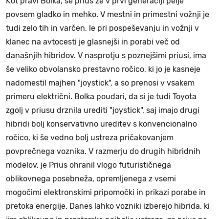
Kot pravi Bolka, se prius že v prvi generaciji pelje
povsem gladko in mehko. V mestni in primestni vožnji je
tudi zelo tih in varčen, le pri pospeševanju in vožnji v
klanec na avtocesti je glasnejši in porabi več od
današnjih hibridov. V nasprotju s poznejšimi priusi, ima
še veliko obvolansko prestavno ročico, ki jo je kasneje
nadomestil majhen "joystick", a so prenosi v vsakem
primeru električni. Bolka poudari, da si je tudi Toyota
zgolj v priusu drznila urediti "joystick", saj imajo drugi
hibridi bolj konservativno ureditev s konvencionalno
ročico, ki še vedno bolj ustreza pričakovanjem
povprečnega voznika. V razmerju do drugih hibridnih
modelov, je Prius ohranil vlogo futurističnega
oblikovnega posebneža, opremljenega z vsemi
mogočimi elektronskimi pripomočki in prikazi porabe in
pretoka energije. Danes lahko vozniki izberejo hibrida, ki