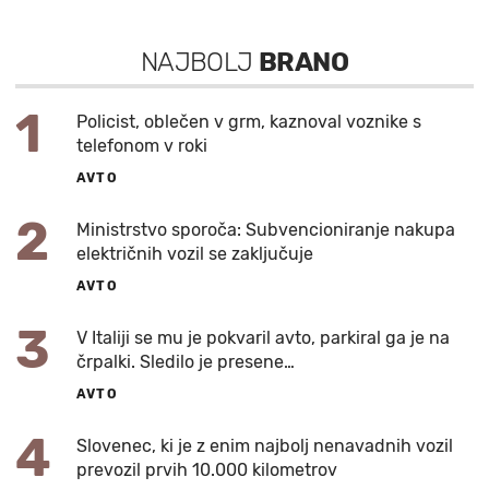
NAJBOLJ
BRANO
1
Policist, oblečen v grm, kaznoval voznike s
telefonom v roki
AVTO
2
Ministrstvo sporoča: Subvencioniranje nakupa
električnih vozil se zaključuje
AVTO
3
V Italiji se mu je pokvaril avto, parkiral ga je na
črpalki. Sledilo je presene…
AVTO
4
Slovenec, ki je z enim najbolj nenavadnih vozil
prevozil prvih 10.000 kilometrov