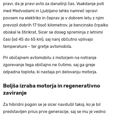
pravi, da je pravi avto za današnji čas. Vsakdanje poti
med Medvodami in Ljubljano lahko namreč opravi
povsem na elektriko in čeprav je v dobrem letu z njim
prevozil dobrih 17 tisoč kilometrov, je bencinsko črpalko
obiskal le štirikrat. Sicer se doseg spreminja z letnimi
časi (od 45 do 65 km), saj nanj občutno vplivajo
temperature – ter gretje avtomobila.
Pri običajnem avtomobilu z motorjem na notranje
zgorevanje tega običajno ne čutimo, saj ga greje
odpadna toplota, ki nastaja pri delovanju motorja.
Boljša izraba motorja in regenerativno
zaviranje
Za hibridni pogon se je sicer navdušil takoj, ko je bil
predstavljen prius prve generacije, saj se mu je vedno