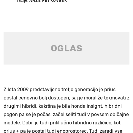
racije.
ANŽE PETKOVŠEK
Z leta 2009 predstavljeno tretjo generacijo je prius
postal cenovno bolj dostopen, saj je moral že tekmovati z
drugimi hibridi, kakršna je bila honda insight, hibridni
pogon pa se je počasi začel seliti tudi v povsem običajne
modele. Dobil je tudi priključno hibridno različico, kot
prius + pa je postal tudi enoprostorec. Tudi zaradi vse