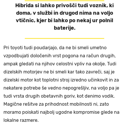
Hibrida si lahko privošči tudi voznik, ki
doma, v službi in drugod nima na voljo
vtičnic, kjer bi lahko po nekaj ur polnil
baterije.
Pri toyoti tudi poudarjajo, da ne bi smeli umetno
vzpodbujati določenih vrst pogona na račun drugih,
ampak gledati na njihov celostni vpliv na okolje. Tudi
dizelskih motorjev ne bi smeli kar tako zavreči, saj je
dizelski motor kot toplotni stroj izredno učinkovit in za
nekatere potrebe še vedno nepogrešljiv, na voljo pa je
tudi vrsta drugih obetavnih goriv, kot denimo vodik.
Magične rešitve za prihodnost mobilnosti ni, zato
moramo poiskati najbolj ugodne kompromise glede na
lokalne razmere.