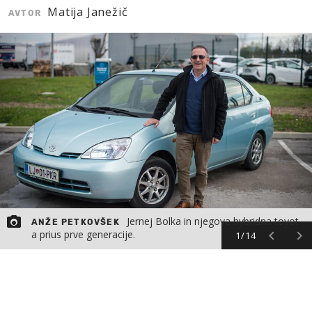
Matija Janežič
AVTOR
MOJ SANJ
Jernej Bolka in njegova hybridna toyot
ANŽE PETKOVŠEK
a prius prve generacije.
1/14