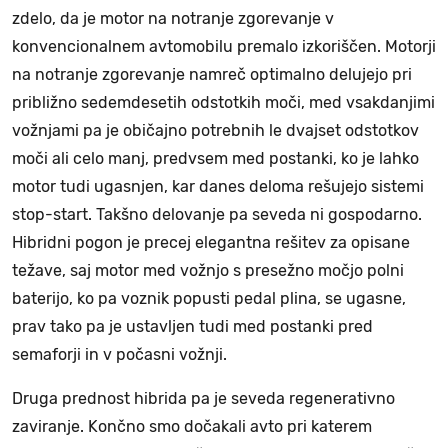
zdelo, da je motor na notranje zgorevanje v
konvencionalnem avtomobilu premalo izkoriščen. Motorji
na notranje zgorevanje namreč optimalno delujejo pri
približno sedemdesetih odstotkih moči, med vsakdanjimi
vožnjami pa je običajno potrebnih le dvajset odstotkov
moči ali celo manj, predvsem med postanki, ko je lahko
motor tudi ugasnjen, kar danes deloma rešujejo sistemi
stop-start. Takšno delovanje pa seveda ni gospodarno.
Hibridni pogon je precej elegantna rešitev za opisane
težave, saj motor med vožnjo s presežno močjo polni
baterijo, ko pa voznik popusti pedal plina, se ugasne,
prav tako pa je ustavljen tudi med postanki pred
semaforji in v počasni vožnji.
Druga prednost hibrida pa je seveda regenerativno
zaviranje. Končno smo dočakali avto pri katerem