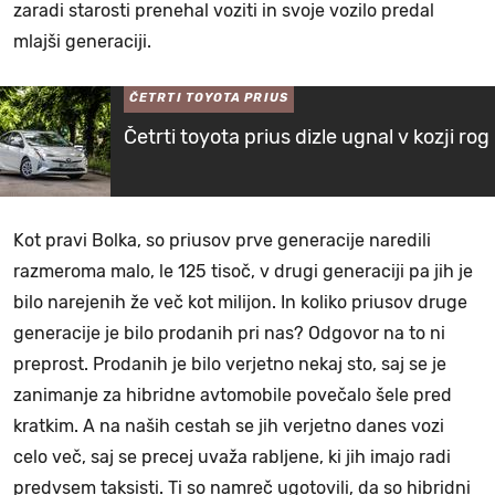
zaradi starosti prenehal voziti in svoje vozilo predal
mlajši generaciji.
ČETRTI TOYOTA PRIUS
Četrti toyota prius dizle ugnal v kozji rog
Kot pravi Bolka, so priusov prve generacije naredili
razmeroma malo, le 125 tisoč, v drugi generaciji pa jih je
bilo narejenih že več kot milijon. In koliko priusov druge
generacije je bilo prodanih pri nas? Odgovor na to ni
preprost. Prodanih je bilo verjetno nekaj sto, saj se je
zanimanje za hibridne avtomobile povečalo šele pred
kratkim. A na naših cestah se jih verjetno danes vozi
celo več, saj se precej uvaža rabljene, ki jih imajo radi
predvsem taksisti. Ti so namreč ugotovili, da so hibridni