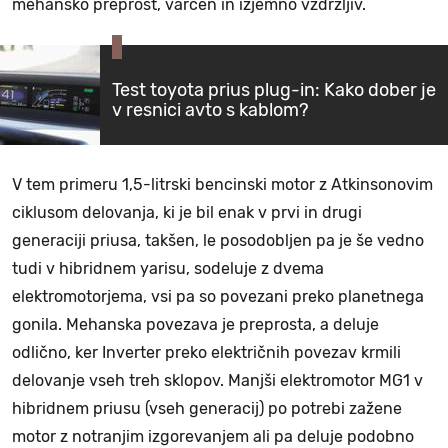
mehansko preprost, varčen in izjemno vzdržljiv.
Test toyota prius plug-in: Kako dober je
v resnici avto s kablom?
V tem primeru 1,5-litrski bencinski motor z Atkinsonovim
ciklusom delovanja, ki je bil enak v prvi in drugi
generaciji priusa, takšen, le posodobljen pa je še vedno
tudi v hibridnem yarisu, sodeluje z dvema
elektromotorjema, vsi pa so povezani preko planetnega
gonila. Mehanska povezava je preprosta, a deluje
odlično, ker Inverter preko električnih povezav krmili
delovanje vseh treh sklopov. Manjši elektromotor MG1 v
hibridnem priusu (vseh generacij) po potrebi zažene
motor z notranjim izgorevanjem ali pa deluje podobno