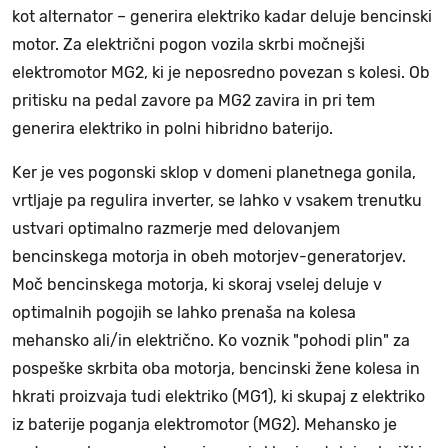
kot alternator – generira elektriko kadar deluje bencinski
motor. Za električni pogon vozila skrbi močnejši
elektromotor MG2, ki je neposredno povezan s kolesi. Ob
pritisku na pedal zavore pa MG2 zavira in pri tem
generira elektriko in polni hibridno baterijo.
Ker je ves pogonski sklop v domeni planetnega gonila,
vrtljaje pa regulira inverter, se lahko v vsakem trenutku
ustvari optimalno razmerje med delovanjem
bencinskega motorja in obeh motorjev-generatorjev.
Moč bencinskega motorja, ki skoraj vselej deluje v
optimalnih pogojih se lahko prenaša na kolesa
mehansko ali/in električno. Ko voznik "pohodi plin" za
pospeške skrbita oba motorja, bencinski žene kolesa in
hkrati proizvaja tudi elektriko (MG1), ki skupaj z elektriko
iz baterije poganja elektromotor (MG2). Mehansko je