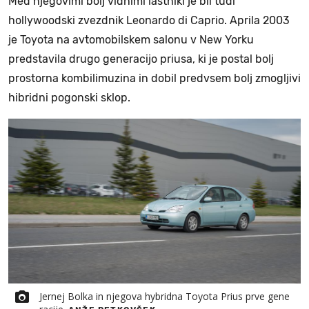
Med njegovimi bolj vidnimi lastniki je bil tudi
hollywoodski zvezdnik Leonardo di Caprio. Aprila 2003
je Toyota na avtomobilskem salonu v New Yorku
predstavila drugo generacijo priusa, ki je postal bolj
prostorna kombilimuzina in dobil predvsem bolj zmogljivi
hibridni pogonski sklop.
Jernej Bolka in njegova hybridna Toyota Prius prve gene