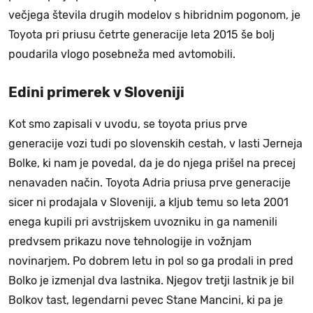
večjega števila drugih modelov s hibridnim pogonom, je
Toyota pri priusu četrte generacije leta 2015 še bolj
poudarila vlogo posebneža med avtomobili.
Edini primerek v Sloveniji
Kot smo zapisali v uvodu, se toyota prius prve
generacije vozi tudi po slovenskih cestah, v lasti Jerneja
Bolke, ki nam je povedal, da je do njega prišel na precej
nenavaden način. Toyota Adria priusa prve generacije
sicer ni prodajala v Sloveniji, a kljub temu so leta 2001
enega kupili pri avstrijskem uvozniku in ga namenili
predvsem prikazu nove tehnologije in vožnjam
novinarjem. Po dobrem letu in pol so ga prodali in pred
Bolko je izmenjal dva lastnika. Njegov tretji lastnik je bil
Bolkov tast, legendarni pevec Stane Mancini, ki pa je