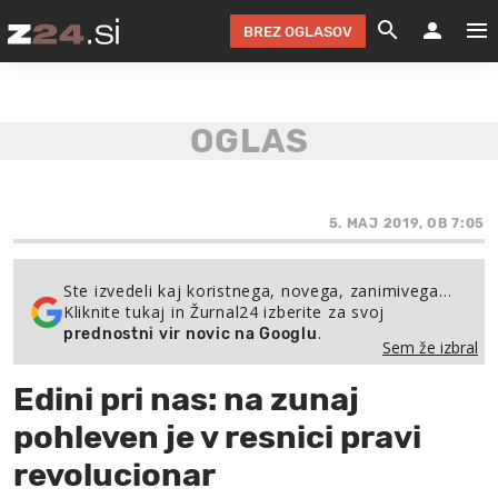
BREZ OGLASOV
GRADIMO &
OLIMPI
EKO 
INTE
T
SLOV
KOMENTARJ
FILM & G
NEPRE
AVTO 
NO
FI
SV
ČRNA 
KOMB
VARČ
AKT
KO
BI
ŠP
FESTIVAL ZA L
LEPOT
MOTO
NA 
NA
O
5. MAJ 2019, OB 7:05
MAG
ODNOSI IN
ŽIVLJEN
IZ DR
KOLE
E-
ZDR
POGLEJ
Ste izvedeli kaj koristnega, novega, zanimivega…
Kliknite tukaj in Žurnal24 izberite za svoj
HOROSKOP IN
PRAVNI
ŠOFER
ZIMSK
PRE
AV
.
prednostni vir novic na Googlu
Sem že izbral
JOO
IN
POPO
POGLEJ
POGLEJ
POGLEJ
Edini pri nas: na zunaj
SEM 
POD S
POGLEJ
pohleven je v resnici pravi
TRAJN
POGLEJ
revolucionar
ŽURNAL P