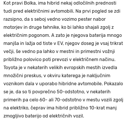
Kot pravi Bolka, ima hibrid nekaj odločilnih prednosti
tudi pred električnimi avtomobili. Na prvi pogled se zdi
razsipno, da s seboj vedno vozimo pester nabor
motorjev in druge tehnike, ko bi lahko shajali zgolj z
električnim pogonom. A zato je njegova baterija mnogo
manjša in lažja od tiste v EV, njegov doseg je vsaj trikrat
večji, še vedno pa lahko v mestni in primestni vožnji
približno polovico poti prevozi v električnem načinu.
Toyota je v nekaterih velikih evropskih mestih izvedla
množični preskus, v okviru katerega je naključnim
voznikom dala v uporabo hibridne avtomobile. Pokazalo
se je, da so ti povprečno 50-odstotno, v nekaterih
primerih pa celo 60- ali 70-odstotno v mestu vozili zgolj
na elektriko, čeprav ima hibrid približno 10-krat manj
zmogljivo baterijo od električnih vozil.