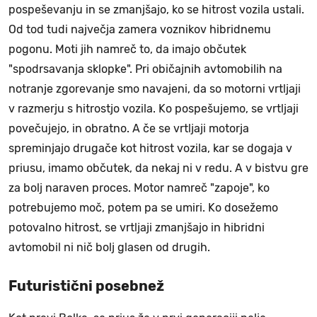
pospeševanju in se zmanjšajo, ko se hitrost vozila ustali.
Od tod tudi največja zamera voznikov hibridnemu
pogonu. Moti jih namreč to, da imajo občutek
"spodrsavanja sklopke". Pri običajnih avtomobilih na
notranje zgorevanje smo navajeni, da so motorni vrtljaji
v razmerju s hitrostjo vozila. Ko pospešujemo, se vrtljaji
povečujejo, in obratno. A če se vrtljaji motorja
spreminjajo drugače kot hitrost vozila, kar se dogaja v
priusu, imamo občutek, da nekaj ni v redu. A v bistvu gre
za bolj naraven proces. Motor namreč "zapoje", ko
potrebujemo moč, potem pa se umiri. Ko dosežemo
potovalno hitrost, se vrtljaji zmanjšajo in hibridni
avtomobil ni nič bolj glasen od drugih.
Futuristični posebnež